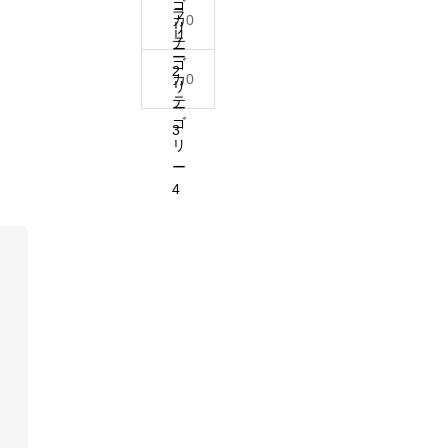
o
ゴ
ラ
0
カ
r
リ
リ
テ
ー
:
ー
ゴ
2
0
カ
リ
テ
ー
ゴ
3
リ
ー
4