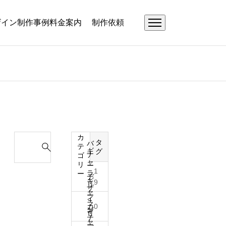
ザイン
制作事例
料金案内
制作依頼
カ
S
タ
バ
テ
e
ギ
グ
ナ
ゴ
ャ
a
リ
ー
1
ラ
ー
r
デ
ギ
9
リ
ザ
c
ャ
ー
イ
h
ラ
0
カ
ン
ギ
f
リ
テ
ャ
ー