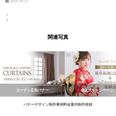
2025.10.27
投
稿
ナ
ビ
ゲ
ー
関連写真
シ
ョ
ン
カーテン広告バナー
成人式キャンペーン
バナーデザイン
制作事例
料金案内
制作依頼