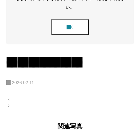
い。
2026.02.11
投
稿
ナ
ビ
ゲ
ー
関連写真
シ
ョ
ン