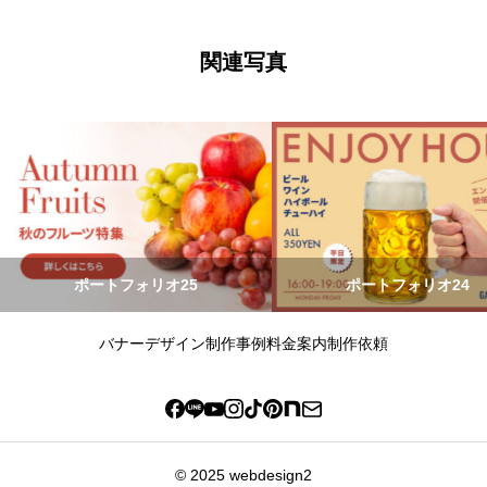
ナ
ビ
ゲ
ー
関連写真
シ
ョ
ン
ポートフォリオ25
ポートフォリオ24
バナーデザイン
制作事例
料金案内
制作依頼
© 2025 webdesign2